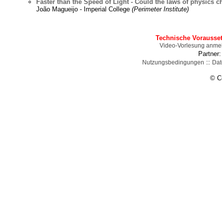
Faster than the Speed of Light - Could the laws of physics 
João Magueijo - Imperial College
(Perimeter Institute)
Technische Vorausse
Video-Vorlesung anme
Partner
::
Nutzungsbedingungen
Dat
© C